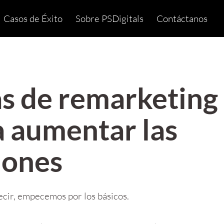
Casos de Éxito
Sobre PSDigitals
Contáctanos
as de remarketing
a aumentar las
iones
cir, empecemos por los básicos.