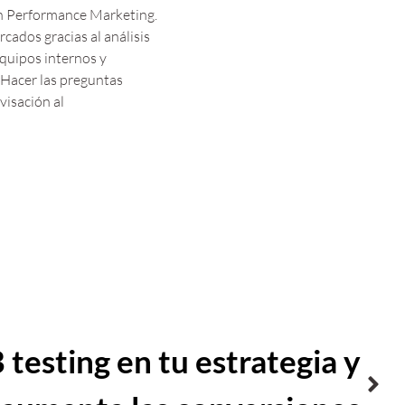
en Performance Marketing.
cados gracias al análisis
equipos internos y
 Hacer las preguntas
visación al
 testing en tu estrategia y