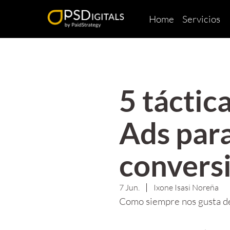
Home
Servicios
5 táctic
Ads par
convers
7 Jun.
Ixone Isasi Noreña
Como siempre nos gusta de