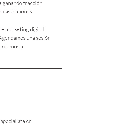
a ganando tracción, 
otras opciones.
e marketing digital 
 ¿Agendamos una sesión 
gratuita para poder darte recomendaciones más adaptadas a tu caso particular? Escríbenos a 
specialista en